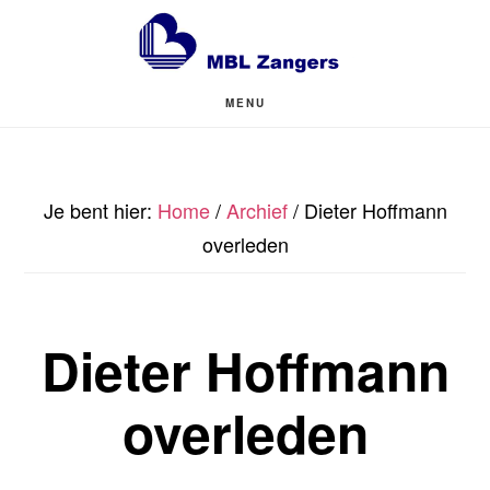
Door
Spring
naar
naar
de
de
MENU
hoofd
voettekst
inhoud
Je bent hier:
Home
/
Archief
/
Dieter Hoffmann
overleden
Dieter Hoffmann
overleden